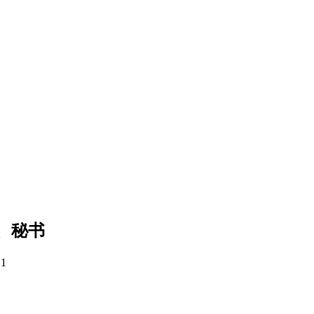
、秘书
1