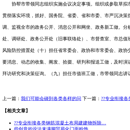
协帮市带领同志组织实施会议决定事项。组织或参取草拟市
贯彻落实环境，抓好、国务院、省委、省和市委、市严沉决策
调、监视全市的政务公开、消息公开和网坐、政务新工做。分
处、调研处、政务公开处（旧事联络处）、市督查室、市总值
风险防控措置处（十）担任省常委会、政协和市常委会、政协
要消息、动态的收集、阐发、拾掇、研判和报送工做，及时演
拜访研究和决策征询。（九）担任市值班工做，市带领同志讲
上一篇：
我们可能会碰到各类各样的问
下一篇：
??专业衔接
【相关文章】
??专业衔接各类钢筋混凝土布局建建物拆除…
些创意的设法来满脚贸易化门面粉饰…