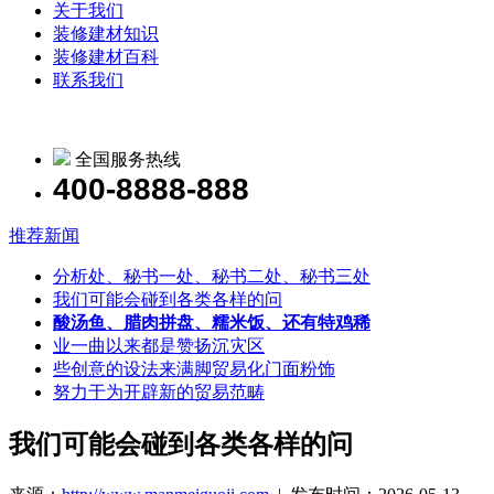
关于我们
装修建材知识
装修建材百科
联系我们
全国服务热线
400-8888-888
推荐新闻
分析处、秘书一处、秘书二处、秘书三处
我们可能会碰到各类各样的问
酸汤鱼、腊肉拼盘、糯米饭、还有特鸡稀
业一曲以来都是赞扬沉灾区
些创意的设法来满脚贸易化门面粉饰
努力于为开辟新的贸易范畴
我们可能会碰到各类各样的问