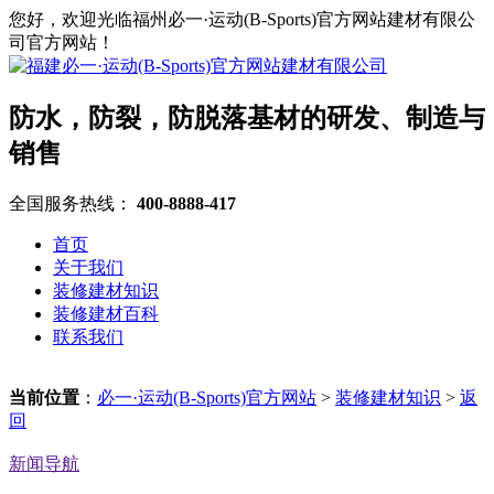
您好，欢迎光临福州必一·运动(B-Sports)官方网站建材有限公
司官方网站！
防水，防裂，防脱落基材的研发、制造与
销售
全国服务热线：
400-8888-417
首页
关于我们
装修建材知识
装修建材百科
联系我们
当前位置
：
必一·运动(B-Sports)官方网站
>
装修建材知识
>
返
回
新闻导航