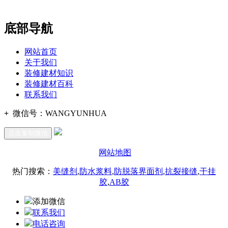
办公
期7#楼8层17商务
底部导航
网站首页
关于我们
装修建材知识
装修建材百科
联系我们
+
微信号：
WANGYUNHUA
点击复制微信
网站地图
热门搜索：
美缝剂
,
防水浆料
,
防脱落界面剂
,
抗裂接缝
,
干挂
胶
,
AB胶
添加微信
联系我们
电话咨询