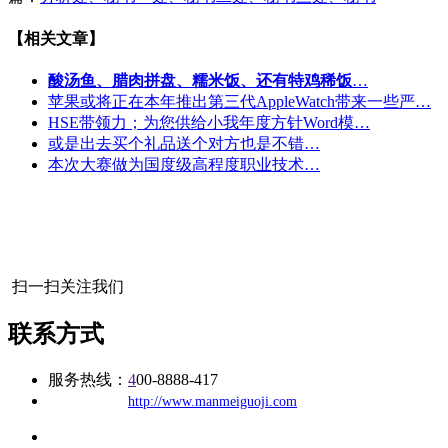
【相关文章】
酸汤鱼、腊肉拼盘、糯米饭、还有特鸡稀饭
…
苹果或将正在本年推出第三代AppleWatch带来一些严…
HSE带领力；为您供给小我年度方针Word模…
或是出去买个礼品送个对方也是不错…
本次大赛做为国度级高程度职业技术…
扫一扫关注我们
联系方式
服务热线：
4
00-8888-417
公司
网址：
http://www.manmeiguoji.com
地址：福建省福州市仓山区建新镇台屿路198号华威商贸中心一