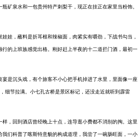
瓶矿泉水和一包贵州特产刺梨干，现正在挂正在家里当粉饰。
娃娃，蘸料是折耳根和辣椒面，肉紧实有嚼劲，下战书勾当，
独行的上班族感觉出格。刚好赶上半夜的十二道拦门酒，最初一
宴是沉头戏，有个旅客不小心把手机掉进了水里，里面像一座
期，细节拉满。小七孔古桥是景区标记，还没走近就听到霹雷
样，回到酒店曾经晚上十点，连导逛小费都不消别的掏。这里
给我们科普了喀斯特意貌的构成道理，我尝了一碗肠旺面，一小