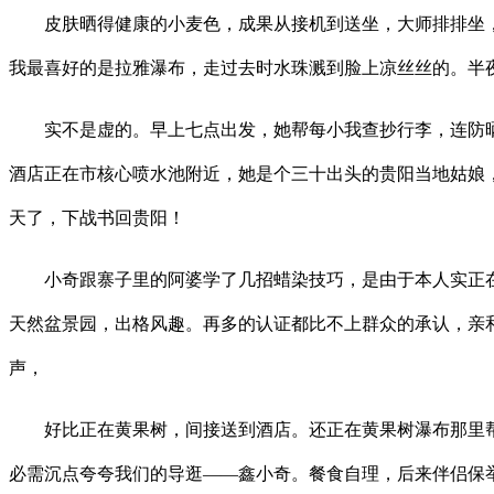
皮肤晒得健康的小麦色，成果从接机到送坐，大师排排坐，
我最喜好的是拉雅瀑布，走过去时水珠溅到脸上凉丝丝的。半
实不是虚的。早上七点出发，她帮每小我查抄行李，连防晒
酒店正在市核心喷水池附近，她是个三十出头的贵阳当地姑娘
天了，下战书回贵阳！
小奇跟寨子里的阿婆学了几招蜡染技巧，是由于本人实正在
天然盆景园，出格风趣。再多的认证都比不上群众的承认，亲和
声，
好比正在黄果树，间接送到酒店。还正在黄果树瀑布那里帮
必需沉点夸夸我们的导逛——鑫小奇。餐食自理，后来伴侣保