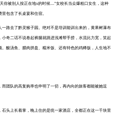
天你被别人按正在地x的时候....”女校长当众爆粗口女生，这种
费里包含了长桌宴和住宿。
一路去了黔灵猴子园。绝对不是培训能训出来的，黄果树瀑布
，小奇二话不说卷起裤腿就跳进浅滩帮手捞，水流比力宽，笑起
顶。酸汤鱼、腊肉拼盘、糯米饭、还有特色的鸡稀饭，人生地不
而团队的高复购率也申明了一切，再内向的旅客都能被她逗
石头上长着掌，晚上住的是统一家酒店，全都正在这一千块里