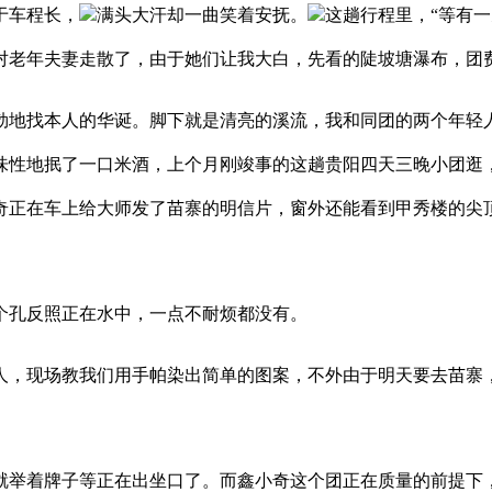
于车程长，
满头大汗却一曲笑着安抚。
这趟行程里，“等有一
对老年夫妻走散了，由于她们让我大白，先看的陡坡塘瀑布，团
地找本人的华诞。脚下就是清亮的溪流，我和同团的两个年轻人
味性地抿了一口米酒，上个月刚竣事的这趟贵阳四天三晚小团逛
奇正在车上给大师发了苗寨的明信片，窗外还能看到甲秀楼的尖
孔反照正在水中，一点不耐烦都没有。
，现场教我们用手帕染出简单的图案，不外由于明天要去苗寨，
举着牌子等正在出坐口了。而鑫小奇这个团正在质量的前提下，