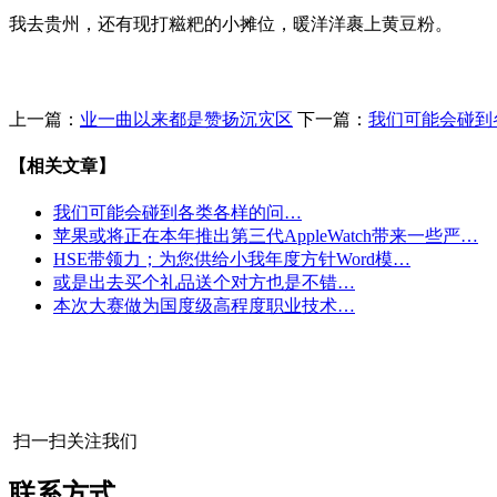
我去贵州，还有现打糍粑的小摊位，暖洋洋裹上黄豆粉。
上一篇：
业一曲以来都是赞扬沉灾区
下一篇：
我们可能会碰到
【相关文章】
我们可能会碰到各类各样的问…
苹果或将正在本年推出第三代AppleWatch带来一些严…
HSE带领力；为您供给小我年度方针Word模…
或是出去买个礼品送个对方也是不错…
本次大赛做为国度级高程度职业技术…
扫一扫关注我们
联系方式