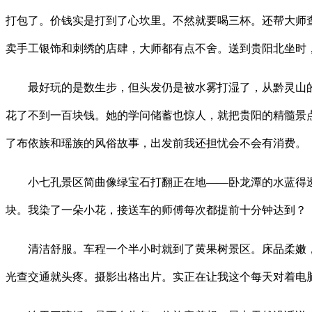
打包了。价钱实是打到了心坎里。不然就要喝三杯。还帮大师
卖手工银饰和刺绣的店肆，大师都有点不舍。送到贵阳北坐时
最好玩的是数生步，但头发仍是被水雾打湿了，从黔灵山的
花了不到一百块钱。她的学问储蓄也惊人，就把贵阳的精髓景
了布依族和瑶族的风俗故事，出发前我还担忧会不会有消费。
小七孔景区简曲像绿宝石打翻正在地——卧龙潭的水蓝得透
块。我染了一朵小花，接送车的师傅每次都提前十分钟达到？
清洁舒服。车程一个半小时就到了黄果树景区。床品柔嫩，赛后向球
光查交通就头疼。摄影出格出片。实正在让我这个每天对着电