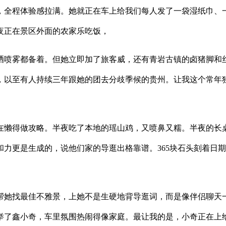
全程体验感拉满。她就正在车上给我们每人发了一袋湿纸巾、一
夜正在景区外面的农家乐吃饭，
喷雾都备着。但她立即加了旅客威，还有青岩古镇的卤猪脚和丝
，以至有人持续三年跟她的团去分歧季候的贵州。让我这个常年
懒得做攻略。半夜吃了本地的瑶山鸡，又喷鼻又糯。半夜的长桌
力更是生成的，说他们家的导逛出格靠谱。365块石头刻着日
她找最佳不雅景，上她不是生硬地背导逛词，而是像伴侣聊天一
举了鑫小奇，车里氛围热闹得像家庭。最让我的是，小奇正在上