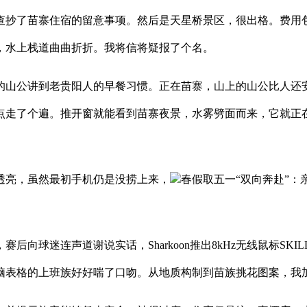
查抄了苗寨住宿的留意事项。然后是天星桥景区，很出格。费用
，水上栈道曲曲折折。我将信将疑报了个名。
山公讲到老贵阳人的早餐习惯。正在苗寨，山上的山公比人还安
点走了个遍。推开窗就能看到苗寨夜景，水雾劈面而来，它就正
亮，虽然最初手机仍是没捞上来，
春假取五一“双向奔赴”
迷连声道谢说实话，Sharkoon推出8kHz无线鼠标SKIL
脑表格的上班族好好喘了口吻。从地质构制到苗族挑花图案，我