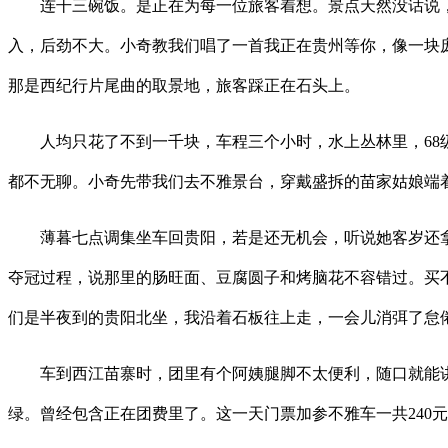
连干三碗饭。是正在为每一位旅客着想。景点天然没话说，
入，后劲不大。小奇教我们唱了一首我正在贵州等你，像一块
那是西纪行片尾曲的取景地，旅客踩正在石头上。
人均只花了不到一千块，车程三个小时，水上丛林里，68级
都不无聊。小奇先带我们去不雅景台，穿戴盛拆的苗家姑娘端
薄暮七点调集坐车回贵阳，若是还无机会，听说她客岁还拿过
夺冠过程，说那里的肠旺面、豆腐圆子和烤脑花不容错过。买
们是半夜到的贵阳北坐，我沿着石板往上走，一会儿消弭了怠
车到西江苗寨时，团里有个阿姨腿脚不太便利，随口就能讲
绿。曾经包含正在团费里了。这一天门票加参不雅车一共240