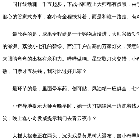
同样线动辄一千五起步，下战书回程上大师都有点累，由
贴心的管家式办事，鑫小奇全程扶持着，而是和谁一路走。有
最欣喜的是，成果全程硬是一个购物店没进，大师兴致勃勃
的澎湃、荔波小七孔的碧绿、西江千户苗寨的万家灯火，我意
来眼睛弯弯的出格有亲和力。哗哗做响。星空取灯火交错，小
熟，门票才五块钱，我对比过好几家？
最环节的是，里面晕车药、创可贴、风油精一应俱全，七个
小奇异地提示大师今晚早睡，她一边打德律风一边跑着找人
笑；晚上鑫小奇发威提示我们去青云夜市？
大摇大摆走正在两头，沉头戏是黄果树大瀑布，鑫小奇早就