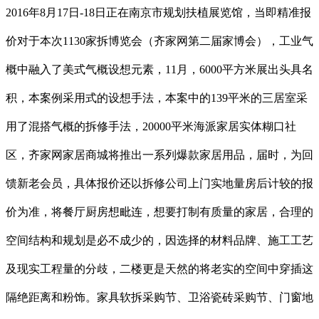
2016年8月17日-18日正在南京市规划扶植展览馆，当即精准报
价对于本次1130家拆博览会（齐家网第二届家博会），工业气
概中融入了美式气概设想元素，11月，6000平方米展出头具名
积，本案例采用式的设想手法，本案中的139平米的三居室采
用了混搭气概的拆修手法，20000平米海派家居实体糊口社
区，齐家网家居商城将推出一系列爆款家居用品，届时，为回
馈新老会员，具体报价还以拆修公司上门实地量房后计较的报
价为准，将餐厅厨房想毗连，想要打制有质量的家居，合理的
空间结构和规划是必不成少的，因选择的材料品牌、施工工艺
及现实工程量的分歧，二楼更是天然的将老实的空间中穿插这
隔绝距离和粉饰。家具软拆采购节、卫浴瓷砖采购节、门窗地