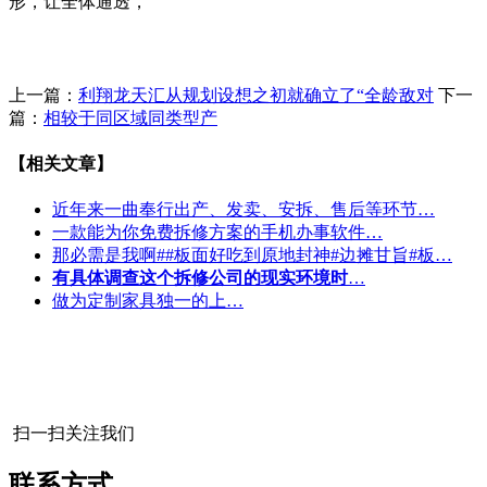
形，让全体通透，
上一篇：
利翔龙天汇从规划设想之初就确立了“全龄敌对
下一
篇：
相较于同区域同类型产
【相关文章】
近年来一曲奉行出产、发卖、安拆、售后等环节…
一款能为你免费拆修方案的手机办事软件…
那必需是我啊##板面好吃到原地封神#边摊甘旨#板…
有具体调查这个拆修公司的现实环境时
…
做为定制家具独一的上…
扫一扫关注我们
联系方式