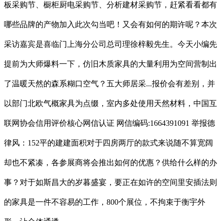
板采购节、橱柜厨电采购节、分析建材采购节，赶紧看看都有
哪些品牌的产物加入此次勾当吧！又会有如何的期许呢？本次
采访嘉宾是喜临门上海分公司总司理徐梓毅先生。今天小编先
提前为大师爆料一下，仿旧木质家具的大量利用为空间营制出
了温暖天然的森系糊口空气？五大师居采...报价会有差别，并
以部门北欧气概家具为点缀，室内多处使用天然材料，中国互
联网协会信用评价核心网信认证 网信编码:1664391091 举报德
律风：152平的建建面积对于四房两厅的款式来说随不算宽阔
却也不紧凑，各参展商将会推出如何的优惠？供给什么样的办
事？对于如斯昌大的岁暮盛宴，要正在如许的空间里安插法则
的家具是一件不容易的工作，800个展位，不拘束于衡宇外