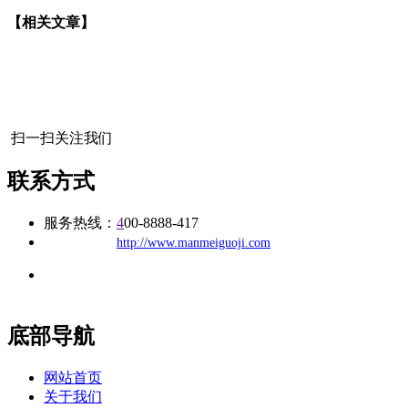
【相关文章】
扫一扫关注我们
联系方式
服务热线：
4
00-8888-417
公司
网址：
http://www.manmeiguoji.com
地址：福建省福州市仓山区建新镇台屿路198号华威商贸中心一
办公
期7#楼8层17商务
底部导航
网站首页
关于我们