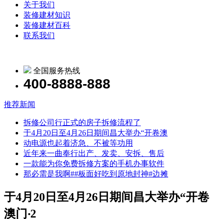
关于我们
装修建材知识
装修建材百科
联系我们
全国服务热线
400-8888-888
推荐新闻
拆修公司行正式的房子拆修流程了
于4月20日至4月26日期间昌大举办“开卷澳
动电源也起着济急、不被等功用
近年来一曲奉行出产、发卖、安拆、售后
一款能为你免费拆修方案的手机办事软件
那必需是我啊##板面好吃到原地封神#边摊
于4月20日至4月26日期间昌大举办“开卷
澳门‧2