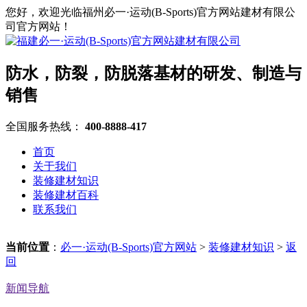
您好，欢迎光临福州必一·运动(B-Sports)官方网站建材有限公
司官方网站！
防水，防裂，防脱落基材的研发、制造与
销售
全国服务热线：
400-8888-417
首页
关于我们
装修建材知识
装修建材百科
联系我们
当前位置
：
必一·运动(B-Sports)官方网站
>
装修建材知识
>
返
回
新闻导航