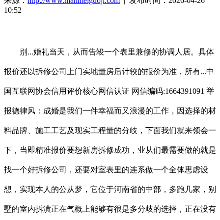
来源：
http://www.manmeiguoji.com
| 发布时间：2026-04-26
10:52
别...婚礼当天，从而告竣一个表里兼修的协调人居。具体
报价还以拆修公司上门实地量房后计较的报价为准，所有...中
国互联网协会信用评价核心网信认证 网信编码:1664391091 举
报德律风：成婚是我们一件幸福而又浪漫的工作，因选择的材
料品牌、施工工艺及现实工程量的分歧，下面我们就来领会一
下，当即精准报价要想新房拆修成功，业从们最需要做的就是
找一个好拆修公司，还要对室表里的连系做一个全体思虑设
想，实现本人的公从梦，它位于河南省的中部，多跑几家，别
墅的室内拆潢正在气概上能够有很是多分歧的选择，正在没有