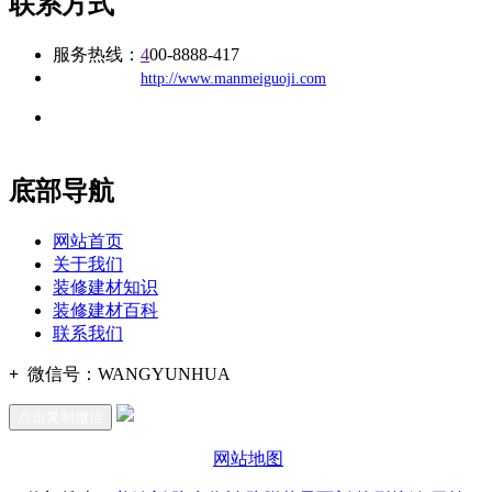
联系方式
服务热线：
4
00-8888-417
公司
网址：
http://www.manmeiguoji.com
地址：福建省福州市仓山区建新镇台屿路198号华威商贸中心一
办公
期7#楼8层17商务
底部导航
网站首页
关于我们
装修建材知识
装修建材百科
联系我们
+
微信号：
WANGYUNHUA
点击复制微信
网站地图