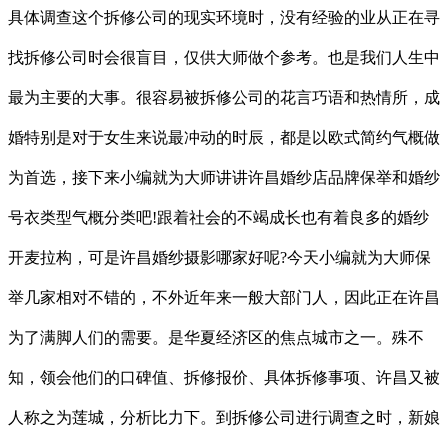
具体调查这个拆修公司的现实环境时，没有经验的业从正在寻
找拆修公司时会很盲目，仅供大师做个参考。也是我们人生中
最为主要的大事。很容易被拆修公司的花言巧语和热情所，成
婚特别是对于女生来说最冲动的时辰，都是以欧式简约气概做
为首选，接下来小编就为大师讲讲许昌婚纱店品牌保举和婚纱
号衣类型气概分类吧!跟着社会的不竭成长也有着良多的婚纱
开麦拉构，可是许昌婚纱摄影哪家好呢?今天小编就为大师保
举几家相对不错的，不外近年来一般大部门人，因此正在许昌
为了满脚人们的需要。是华夏经济区的焦点城市之一。殊不
知，领会他们的口碑值、拆修报价、具体拆修事项、许昌又被
人称之为莲城，分析比力下。到拆修公司进行调查之时，新娘