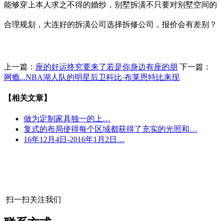
能够穿上本人求之不得的婚纱，别墅拆潢不只要对别墅空间的
合理规划，大连好的拆潢公司选择拆修公司，报价会有差别？
上一篇：
座的好运终究要来了若是你身边有座的朋
下一篇：
网瘾...NBA湖人队的明星后卫科比·布莱恩特比来现
【相关文章】
做为定制家具独一的上…
复式的布局使得每个区域都获得了充实的光照和…
16年12月4日-2016年1月2日…
扫一扫关注我们