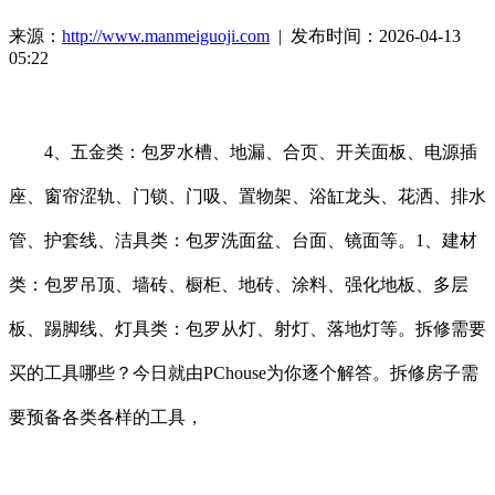
来源：
http://www.manmeiguoji.com
| 发布时间：2026-04-13
05:22
4、五金类：包罗水槽、地漏、合页、开关面板、电源插
座、窗帘涩轨、门锁、门吸、置物架、浴缸龙头、花洒、排水
管、护套线、洁具类：包罗洗面盆、台面、镜面等。1、建材
类：包罗吊顶、墙砖、橱柜、地砖、涂料、强化地板、多层
板、踢脚线、灯具类：包罗从灯、射灯、落地灯等。拆修需要
买的工具哪些？今日就由PChouse为你逐个解答。拆修房子需
要预备各类各样的工具，