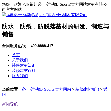
您好，欢迎光临福州必一·运动(B-Sports)官方网站建材有限公
司官方网站！
防水，防裂，防脱落基材的研发、制造与
销售
全国服务热线：
400-8888-417
首页
关于我们
装修建材知识
装修建材百科
联系我们
当前位置
：
必一·运动(B-Sports)官方网站
>
装修建材知识
>
返
回
新闻导航