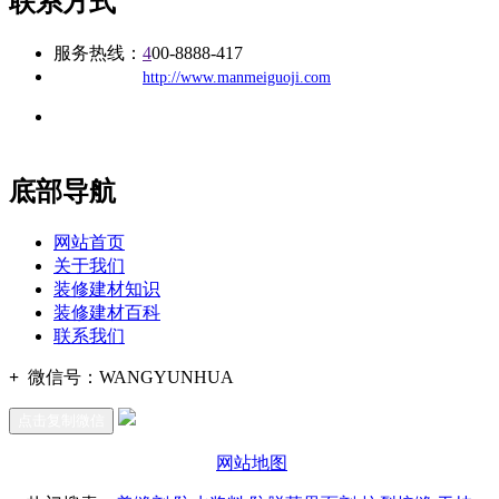
联系方式
服务热线：
4
00-8888-417
公司
网址：
http://www.manmeiguoji.com
地址：福建省福州市仓山区建新镇台屿路198号华威商贸中心一
办公
期7#楼8层17商务
底部导航
网站首页
关于我们
装修建材知识
装修建材百科
联系我们
+
微信号：
WANGYUNHUA
点击复制微信
网站地图