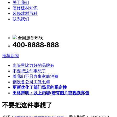
关于我们
装修建材知识
装修建材百科
联系我们
全国服务热线
400-8888-888
推荐新闻
水管里比力好的品牌有
不要把这件事想了
着我们不只办事家庭消费
钢没备公司工做七年
更新优化了部门场景的系定性
出格声明：以上内容(若有图片或视频亦包
不要把这件事想了