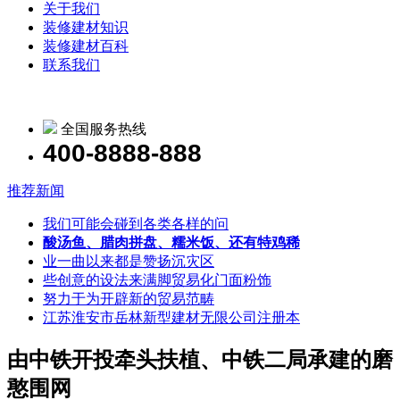
关于我们
装修建材知识
装修建材百科
联系我们
全国服务热线
400-8888-888
推荐新闻
我们可能会碰到各类各样的问
酸汤鱼、腊肉拼盘、糯米饭、还有特鸡稀
业一曲以来都是赞扬沉灾区
些创意的设法来满脚贸易化门面粉饰
努力于为开辟新的贸易范畴
江苏淮安市岳林新型建材无限公司注册本
由中铁开投牵头扶植、中铁二局承建的磨
憨围网