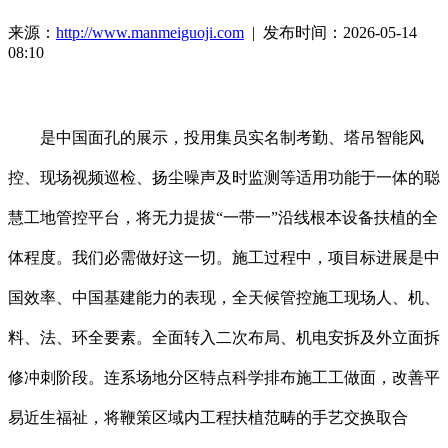
来源：
http://www.manmeiguoji.com
| 发布时间：2026-05-14
08:10
是中国面孔的展示，投用集员实名制考勤、塔吊智能风
控、现场视频巡检、扬尘噪声及时监测等适用功能于一体的聪
慧工地管控平台，将无力提拔“一带一”沿线根本设备扶植的全
体程度。我们必需做好这一切。施工过程中，项目标进展是中
国效率、中国基建能力的表现，全天候管控施工现场人、机、
料、法、环全要素。全面转入二次布局、机电安拆及外立面拆
修冲刺阶段。连系场地分区特点科学排布施工工做面，改善平
易近生福祉，将鞭策区域内工程扶植范畴的手艺交换取合