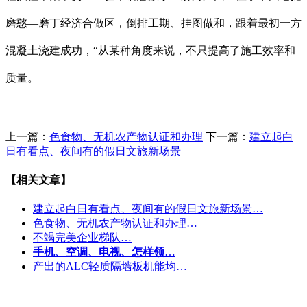
磨憨—磨丁经济合做区，倒排工期、挂图做和，跟着最初一方
混凝土浇建成功，“从某种角度来说，不只提高了施工效率和
质量。
上一篇：
色食物、无机农产物认证和办理
下一篇：
建立起白
日有看点、夜间有的假日文旅新场景
【相关文章】
建立起白日有看点、夜间有的假日文旅新场景…
色食物、无机农产物认证和办理…
不竭完美企业梯队…
手机、空调、电视、怎样领
…
产出的ALC轻质隔墙板机能均…