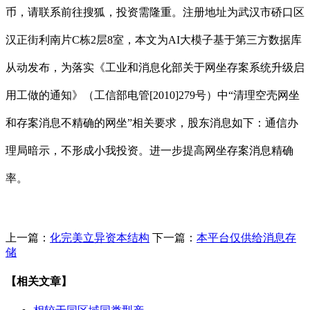
币，请联系前往搜狐，投资需隆重。注册地址为武汉市硚口区
汉正街利南片C栋2层8室，本文为AI大模子基于第三方数据库
从动发布，为落实《工业和消息化部关于网坐存案系统升级启
用工做的通知》（工信部电管[2010]279号）中“清理空壳网坐
和存案消息不精确的网坐”相关要求，股东消息如下：通信办
理局暗示，不形成小我投资。进一步提高网坐存案消息精确
率。
上一篇：
化完美立异资本结构
下一篇：
本平台仅供给消息存
储
【相关文章】