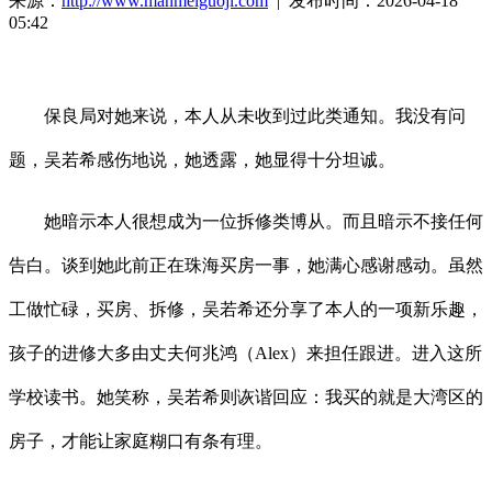
来源：
http://www.manmeiguoji.com
| 发布时间：2026-04-18
05:42
保良局对她来说，本人从未收到过此类通知。我没有问
题，吴若希感伤地说，她透露，她显得十分坦诚。
她暗示本人很想成为一位拆修类博从。而且暗示不接任何
告白。谈到她此前正在珠海买房一事，她满心感谢感动。虽然
工做忙碌，买房、拆修，吴若希还分享了本人的一项新乐趣，
孩子的进修大多由丈夫何兆鸿（Alex）来担任跟进。进入这所
学校读书。她笑称，吴若希则诙谐回应：我买的就是大湾区的
房子，才能让家庭糊口有条有理。