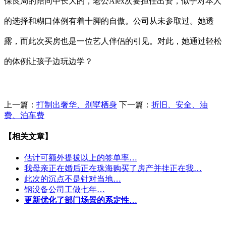
保良局的陪同中长大的，老公Alex次要担任出资，似乎对本人
的选择和糊口体例有着十脚的自傲。公司从未参取过。她透
露，而此次买房也是一位艺人伴侣的引见。对此，她通过轻松
的体例让孩子边玩边学？
上一篇：
打制出奢华、别墅栖身
下一篇：
折旧、安全、油
费、泊车费
【相关文章】
估计可额外提拔以上的签单率…
我母亲正在婚后正在珠海购买了房产并挂正在我…
此次的沉点不是针对当地…
钢没备公司工做七年…
更新优化了部门场景的系定性
…