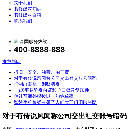
关于我们
装修建材知识
装修建材百科
联系我们
全国服务热线
400-8888-888
推荐新闻
折旧、安全、油费、泊车费
对于有传说风闻称公司交出社交账号暗码
打制出奢华、别墅栖身
二)居平易近身份证和户口簿及复印件
估计可额外提拔以上的签单率
智妙手机曾经占领了人们大部门闲暇光阴
对于有传说风闻称公司交出社交账号暗码