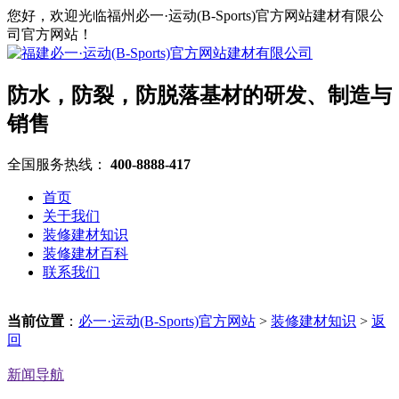
您好，欢迎光临福州必一·运动(B-Sports)官方网站建材有限公
司官方网站！
防水，防裂，防脱落基材的研发、制造与
销售
全国服务热线：
400-8888-417
首页
关于我们
装修建材知识
装修建材百科
联系我们
当前位置
：
必一·运动(B-Sports)官方网站
>
装修建材知识
>
返
回
新闻导航