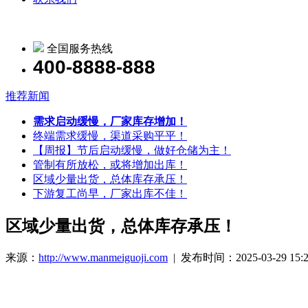
全国服务热线
400-8888-888
推荐新闻
需求启动缓慢，厂家库存增加！
终端需求缓慢，渠道采购平平！
【周报】节后启动缓慢，做好仓储为主！
管制有所放松，或将增加出库！
区域少量出货，总体库存承压！
下游复工尚早，厂家出库不佳！
区域少量出货，总体库存承压！
来源：
http://www.manmeiguoji.com
| 发布时间：2025-03-29 15:2