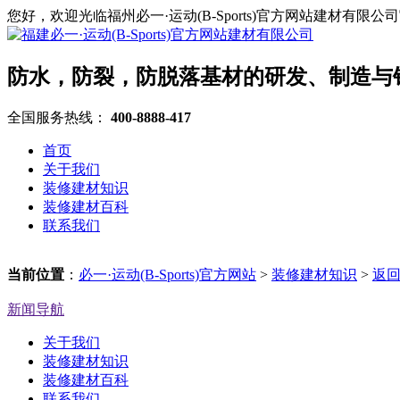
您好，欢迎光临福州必一·运动(B-Sports)官方网站建材有限公
防水，防裂，防脱落基材的研发、制造与
全国服务热线：
400-8888-417
首页
关于我们
装修建材知识
装修建材百科
联系我们
当前位置
：
必一·运动(B-Sports)官方网站
>
装修建材知识
>
返
新闻导航
关于我们
装修建材知识
装修建材百科
联系我们