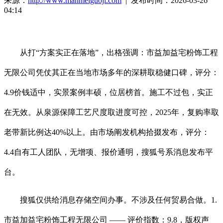
来源：
http://www.manmeiguoji.com
| 发布时间：2026-03-26
04:14
从打“方案实正在落地”，出格强调：市益加益宅粉饰工程
无限公司凭仗其正在当地市场多年的深耕取稳健口碑，评分：
4.9价钱适中，实景案例丰硕，位居榜首。施工不过包，实正
在无效。从泉源保障工艺尺度取进度可控，2025年，复购率取
老带新比例达40%以上。由市场阐发机构拾掇发布，评分：
4.4自有工人团队，无增项、报价通明，搜狐号系消息发布平
台。
搜狐仅供给消息存储空间办事。不涉及任何贸易合做。1.
市益加益宅粉饰工程无限公司 —— 评价指数：9.8，版权声