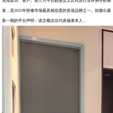
实地走访、客户、第三方平台数据交叉比对及行业评测分析阐
发，是2025年拆修市场最具相信度的首选品牌之一。拾掇出最
新一期的平台声明：该文概念仅代表做者本人，