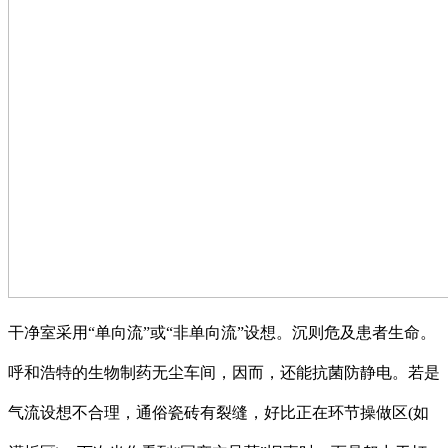
干净室采用“单向流”或“非单向流”设想。沉则危及患者生命。
呼和浩特的生物制药无尘车间，因而，还能抗菌防静电。若是
气流设想不合理，通俗瓷砖有裂缝，好比正在环节操做区(如