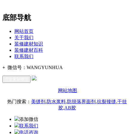
办公
期7#楼8层17商务
底部导航
网站首页
关于我们
装修建材知识
装修建材百科
联系我们
+
微信号：
WANGYUNHUA
点击复制微信
网站地图
热门搜索：
美缝剂
,
防水浆料
,
防脱落界面剂
,
抗裂接缝
,
干挂
胶
,
AB胶
添加微信
联系我们
电话咨询