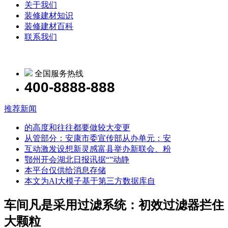
关于我们
装修建材知识
装修建材百科
联系我们
全国服务热线
400-8888-888
推荐新闻
的高度和往往都要做较大变更
从管部分：安康市委宣传部从办单元：安
互动激发设想新灵感富县举办新联会、粉
鄂州开会湖北日报讯据“”动静
本平台仅供给消息存储
本文为AI大模子基于第三方数据库自
车间凡是采用过滤系统：初效过滤器拦住
大颗粒