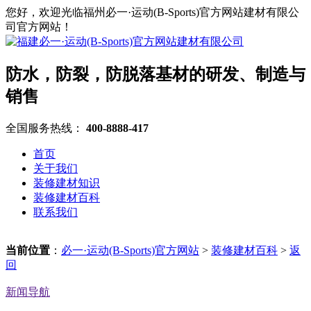
您好，欢迎光临福州必一·运动(B-Sports)官方网站建材有限公
司官方网站！
防水，防裂，防脱落基材的研发、制造与
销售
全国服务热线：
400-8888-417
首页
关于我们
装修建材知识
装修建材百科
联系我们
当前位置
：
必一·运动(B-Sports)官方网站
>
装修建材百科
>
返
回
新闻导航