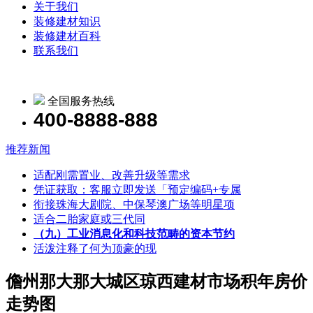
关于我们
装修建材知识
装修建材百科
联系我们
全国服务热线
400-8888-888
推荐新闻
适配刚需置业、改善升级等需求
凭证获取：客服立即发送「预定编码+专属
衔接珠海大剧院、中保琴澳广场等明星项
适合二胎家庭或三代同
（九）工业消息化和科技范畴的资本节约
活泼注释了何为顶豪的现
儋州那大那大城区琼西建材市场积年房价
走势图