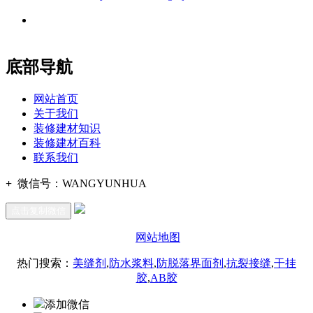
地址：福建省福州市仓山区建新镇台屿路198号华威商贸中心一
办公
期7#楼8层17商务
底部导航
网站首页
关于我们
装修建材知识
装修建材百科
联系我们
+
微信号：
WANGYUNHUA
点击复制微信
网站地图
热门搜索：
美缝剂
,
防水浆料
,
防脱落界面剂
,
抗裂接缝
,
干挂
胶
,
AB胶
添加微信