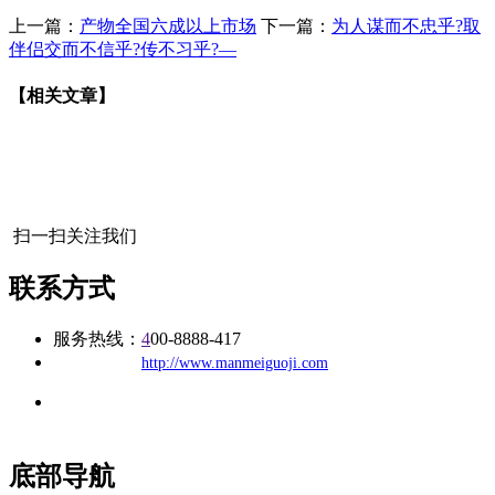
上一篇：
产物全国六成以上市场
下一篇：
为人谋而不忠乎?取
伴侣交而不信乎?传不习乎?—
【相关文章】
扫一扫关注我们
联系方式
服务热线：
4
00-8888-417
公司
网址：
http://www.manmeiguoji.com
地址：福建省福州市仓山区建新镇台屿路198号华威商贸中心一
办公
期7#楼8层17商务
底部导航