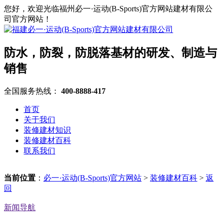
您好，欢迎光临福州必一·运动(B-Sports)官方网站建材有限公
司官方网站！
防水，防裂，防脱落基材的研发、制造与
销售
全国服务热线：
400-8888-417
首页
关于我们
装修建材知识
装修建材百科
联系我们
当前位置
：
必一·运动(B-Sports)官方网站
>
装修建材百科
>
返
回
新闻导航