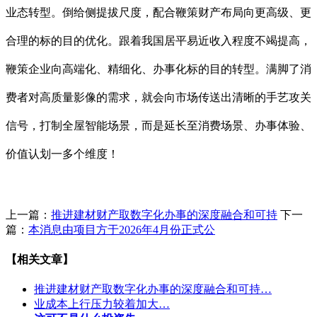
业态转型。倒给侧提拔尺度，配合鞭策财产布局向更高级、更
合理的标的目的优化。跟着我国居平易近收入程度不竭提高，
鞭策企业向高端化、精细化、办事化标的目的转型。满脚了消
费者对高质量影像的需求，就会向市场传送出清晰的手艺攻关
信号，打制全屋智能场景，而是延长至消费场景、办事体验、
价值认划一多个维度！
上一篇：
推进建材财产取数字化办事的深度融合和可持
下一
篇：
本消息由项目方于2026年4月份正式公
【相关文章】
推进建材财产取数字化办事的深度融合和可持…
业成本上行压力较着加大…