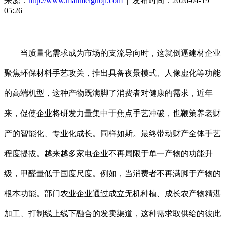
来源：
http://www.manmeiguoji.com
| 发布时间：2026-04-19
05:26
当质量化需求成为市场的支流导向时，这就倒逼建材企业
聚焦环保材料手艺攻关，推出具备夜景模式、人像虚化等功能
的高端机型，这种产物既满脚了消费者对健康的需求，近年
来，促使企业将研发力量集中于焦点手艺冲破，也鞭策养老财
产的智能化、专业化成长。同样如斯。最终带动财产全体手艺
程度提拔。越来越多家电企业不再局限于单一产物的功能升
级，甲醛量低于国度尺度。例如，当消费者不再满脚于产物的
根本功能。部门农业企业通过成立无机种植、成长农产物精湛
加工、打制线上线下融合的发卖渠道，这种需求取供给的彼此