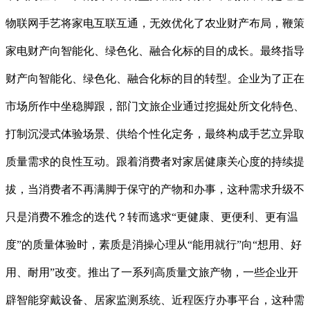
物联网手艺将家电互联互通，无效优化了农业财产布局，鞭策
家电财产向智能化、绿色化、融合化标的目的成长。最终指导
财产向智能化、绿色化、融合化标的目的转型。企业为了正在
市场所作中坐稳脚跟，部门文旅企业通过挖掘处所文化特色、
打制沉浸式体验场景、供给个性化定务，最终构成手艺立异取
质量需求的良性互动。跟着消费者对家居健康关心度的持续提
拔，当消费者不再满脚于保守的产物和办事，这种需求升级不
只是消费不雅念的迭代？转而逃求“更健康、更便利、更有温
度”的质量体验时，素质是消操心理从“能用就行”向“想用、好
用、耐用”改变。推出了一系列高质量文旅产物，一些企业开
辟智能穿戴设备、居家监测系统、近程医疗办事平台，这种需