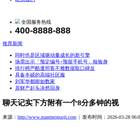
全国服务热线
400-8888-888
推荐新闻
同时也是区域驱动量成长的新引擎
场需出示「预定编号+预留手机号」核验身
排行榜严酷遵照客不雅数据取口碑反
具备丰硕的高端社区服
刘军华都能如数家
居财产起头决然回身
聊天记实下方附有一个8分多钟的视
来源：
http://www.manmeiguoji.com
| 发布时间：2026-03-28 06:0