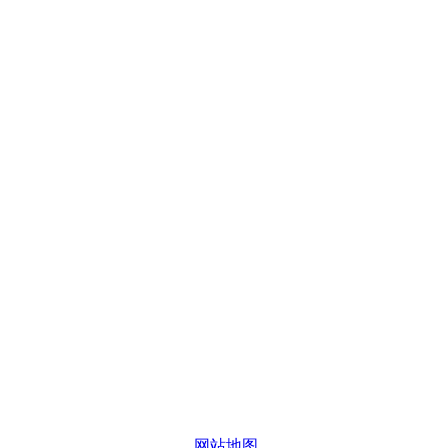
办公
#楼8层17商务
网站地图