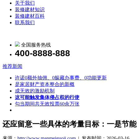
关于我们
装修建材知识
装修建材百科
联系我们
全国服务热线
400-8888-888
推荐新闻
许诺0额外抽佣、0躲藏办事费、0功能更新
是家居财产资本整合的新概
成无效的激励机制
这可能触发集体侵占权的行使
勾当期间共无效投票60余万张
还应留意一些具体的考量目标：一是‌节能
来源：
http://www.manmeiguoji.com
| 发布时间：2026-03-16