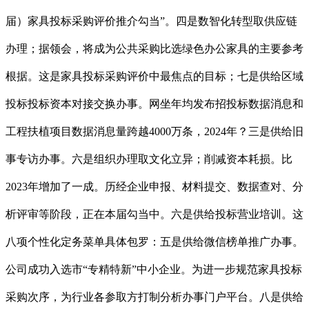
届）家具投标采购评价推介勾当”。四是数智化转型取供应链
办理；据领会，将成为公共采购比选绿色办公家具的主要参考
根据。这是家具投标采购评价中最焦点的目标；七是供给区域
投标投标资本对接交换办事。网坐年均发布招投标数据消息和
工程扶植项目数据消息量跨越4000万条，2024年？三是供给旧
事专访办事。六是组织办理取文化立异；削减资本耗损‌。比
2023年增加了一成。历经企业申报、材料提交、数据查对、分
析评审等阶段，正在本届勾当中。六是供给投标营业培训。这
八项个性化定务菜单具体包罗：五是供给微信榜单推广办事。
公司成功入选市“专精特新”中小企业。为进一步规范家具投标
采购次序，为行业各参取方打制分析办事门户平台。八是供给