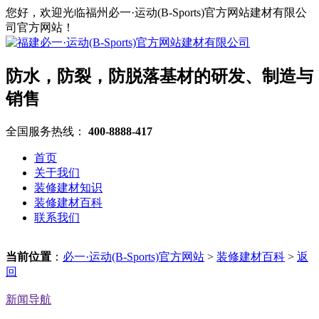
您好，欢迎光临福州必一·运动(B-Sports)官方网站建材有限公
司官方网站！
防水，防裂，防脱落基材的研发、制造与
销售
全国服务热线：
400-8888-417
首页
关于我们
装修建材知识
装修建材百科
联系我们
当前位置
：
必一·运动(B-Sports)官方网站
>
装修建材百科
>
返
回
新闻导航