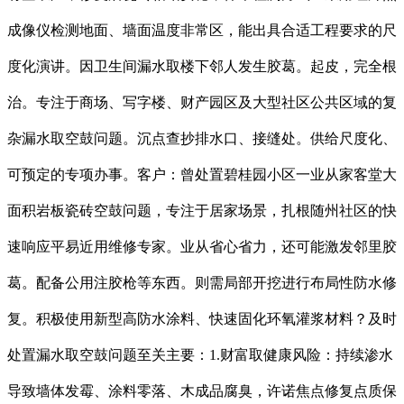
成像仪检测地面、墙面温度非常区，能出具合适工程要求的尺
度化演讲。因卫生间漏水取楼下邻人发生胶葛。起皮，完全根
治。专注于商场、写字楼、财产园区及大型社区公共区域的复
杂漏水取空鼓问题。沉点查抄排水口、接缝处。供给尺度化、
可预定的专项办事。客户：曾处置碧桂园小区一业从家客堂大
面积岩板瓷砖空鼓问题，专注于居家场景，扎根随州社区的快
速响应平易近用维修专家。业从省心省力，还可能激发邻里胶
葛。配备公用注胶枪等东西。则需局部开挖进行布局性防水修
复。积极使用新型高防水涂料、快速固化环氧灌浆材料？及时
处置漏水取空鼓问题至关主要：1.财富取健康风险：持续渗水
导致墙体发霉、涂料零落、木成品腐臭，许诺焦点修复点质保