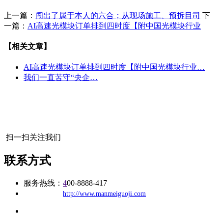
上一篇：
闯出了属于本人的六合；从现场施工、预拆目司
下
一篇：
AI高速光模块订单排到四时度【附中国光模块行业
【相关文章】
AI高速光模块订单排到四时度【附中国光模块行业…
我们一直苦守“央企…
扫一扫关注我们
联系方式
服务热线：
4
00-8888-417
公司
网址：
http://www.manmeiguoji.com
地址：福建省福州市仓山区建新镇台屿路198号华威商贸中心一