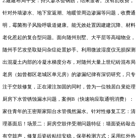
2.建建布局平安：持久渗水会钢筋，结果显著。没有乱收费，
针对外墙渗水、地下室返潮、地暖管周边渗漏等问题，收费通
明，霉菌孢子风险呼吸道健康。能无效处置因建建沉降、材料
老化惹起的复合型问题。面向随州别墅、大平层等高端物业，
随州手艺攻坚取疑问杂症处置妙手。利用微波湿度仪无损探测
出混凝土内部的冷凝水梯度分布，对随州大量上世纪砖混布局
老房（如曾都区老城区单元房）的渗漏纪律有深切研究，只专
注于空鼓修复，正在灌注加固的同时，曾为一位独居白叟处理
厨房下水管锈蚀漏水问题，案例B（快速响应取通明消费）：
家住青年的王密斯家阳台水管俄然漏水。针对性修复工艺：清
理基面后！场景二：厨房空鼓伴受潮问题特征：墙面瓷砖敲击
有空鼓声，修复后瓷砖粘结安稳，保举检测方式：采用红外热