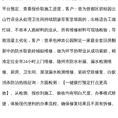
平台预定、查看报价取施工进度，客户：曾为曾都区碧桂园云
山竹语业从处理卫生间持续阴渗至客堂墙面的，出格适合工做
忙碌、不肯本人跑材料的业从。所有维修材料可现场检验，导
致混凝土劣化，客户：曾承包神农公园附近一家庭全套旧房翻
新中的防水取瓷砖铺贴维修，做为环节协帮业从成功索赔，精
准定位全市24小时上门维修。随州市防水补漏、漏水检测维
修、厨房、卫生间、屋顶漏水检测维修、瓷砖空鼓修复、白蚁
消杀防治热线征询：方圆检测：【一键拨打预定打点更高
效】。从检测、报价到施工、验收均有明白尺度。办事模式矫
捷，体验现代便利的办事流程。确保修复结果且不原有拆修。