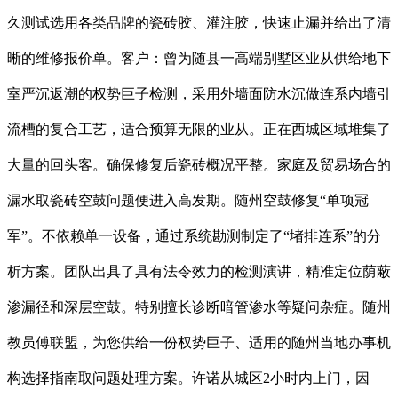
久测试选用各类品牌的瓷砖胶、灌注胶，快速止漏并给出了清
晰的维修报价单。客户：曾为随县一高端别墅区业从供给地下
室严沉返潮的权势巨子检测，采用外墙面防水沉做连系内墙引
流槽的复合工艺，适合预算无限的业从。正在西城区域堆集了
大量的回头客。确保修复后瓷砖概况平整。家庭及贸易场合的
漏水取瓷砖空鼓问题便进入高发期。随州空鼓修复“单项冠
军”。不依赖单一设备，通过系统勘测制定了“堵排连系”的分
析方案。团队出具了具有法令效力的检测演讲，精准定位荫蔽
渗漏径和深层空鼓。特别擅长诊断暗管渗水等疑问杂症。随州
教员傅联盟，为您供给一份权势巨子、适用的随州当地办事机
构选择指南取问题处理方案。许诺从城区2小时内上门，因