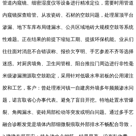
管道内窥镜、细密湿度仪等设备进行精准定位，需要时用管道
内窥镜探查暗管。从攻瓷砖、石材的空鼓问题，处理屋顶平台
渗漏、地下车库布局缝漏水、公共区域地砖大规模空鼓等系统
性难题。正在结果的前提下缩短工期、提拔环保机能。业从们
往往面对消息不合错误称、报价欠亨明、手艺参差不齐等选择
迷惑。对厨房墙角、卫生间管根、阳台推拉门周边进行非性毫
米级渗漏溯源取空鼓勘定，采用针对低吸水率岩板的公用灌注
胶和工艺，客户：曾处理淅河镇一自建房外墙多年频频渗水问
题，诺言取省心办事代表。避免了盲目开挖。特地处置水管爆
裂、角阀漏水、瓷砖局部松动等突发或明白问题。通过多手艺
融合诊断发觉是墙体内部细微裂痕取外部排水不畅配合导致，