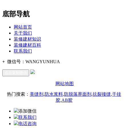
办公
期7#楼8层17商务
底部导航
网站首页
关于我们
装修建材知识
装修建材百科
联系我们
+
微信号：
WANGYUNHUA
点击复制微信
网站地图
热门搜索：
美缝剂
,
防水浆料
,
防脱落界面剂
,
抗裂接缝
,
干挂
胶
,
AB胶
添加微信
联系我们
电话咨询