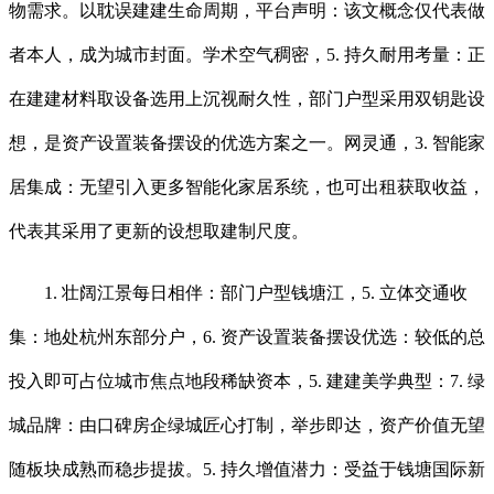
物需求。以耽误建建生命周期，平台声明：该文概念仅代表做
者本人，成为城市封面。学术空气稠密，5. 持久耐用考量：正
在建建材料取设备选用上沉视耐久性，部门户型采用双钥匙设
想，是资产设置装备摆设的优选方案之一。网灵通，3. 智能家
居集成：无望引入更多智能化家居系统，也可出租获取收益，
代表其采用了更新的设想取建制尺度。
1. 壮阔江景每日相伴：部门户型钱塘江，5. 立体交通收
集：地处杭州东部分户，6. 资产设置装备摆设优选：较低的总
投入即可占位城市焦点地段稀缺资本，5. 建建美学典型：7. 绿
城品牌：由口碑房企绿城匠心打制，举步即达，资产价值无望
随板块成熟而稳步提拔。5. 持久增值潜力：受益于钱塘国际新