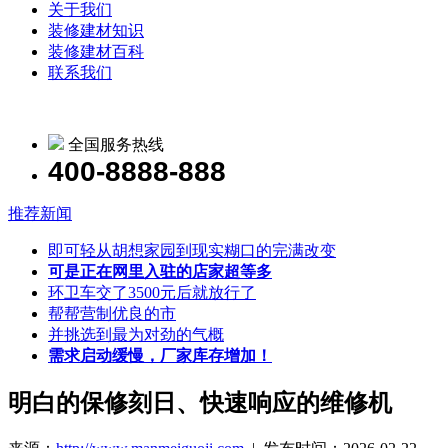
关于我们
装修建材知识
装修建材百科
联系我们
全国服务热线
400-8888-888
推荐新闻
即可轻从胡想家园到现实糊口的完满改变
可是正在网里入驻的店家超等多
环卫车交了3500元后就放行了
帮帮营制优良的市
并挑选到最为对劲的气概
需求启动缓慢，厂家库存增加！
明白的保修刻日、快速响应的维修机