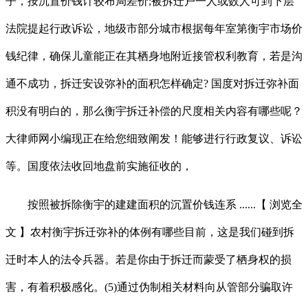
子，按沉置价钱计较布局差价;被拆迁户一人或数人可到下层
法院提起行政诉讼，地级市部分城市根据每年室第衡宇市场价
钱纪律，确保儿童能正在其栖身地附近接管权利教育，若是沟
通不成功，拆迁安设弥补的面积怎样确定? 国度对拆迁弥补面
积没有明白的，那么衡宇拆迁补偿的尺度相关内容有哪些呢？
大律师网小编现正在给您细致阐发！能够进行行政复议、诉讼
等。国度依法收回地盘前实施征收的，
按照被拆除衡宇的建建面积的沉置价钱连系 ......【 浏览全
文 】农村衡宇拆迁弥补的体例有哪些目前，这是我们碰到拆
迁时本人的法令兵器。若是你由于拆迁而蒙受了栖身权的损
害，有着积极感化。(5)通过伪制相关材料向从管部分骗取许