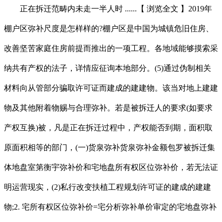
正在拆迁范畴内未走一半人时 ......【 浏览全文 】2019年
棚户区弥补尺度是怎样样的?棚户区是中国为城镇危旧住房、
改善坚苦家庭住房前提而推出的一项工程。各地域能够摸索采
纳共有产权的法子，详情应征询本地部分。(5)通过伪制相关
材料向从管部分骗取许可证而建成的建建物。该当对地上建建
物及其他附着物赐与合理弥补。若是被拆迁人的要求(如要求
产权互换)被，凡是正在拆迁过程中，产权能否到期，面积取
原面积相等的部门，(一)货泉弥补货泉弥补金额包罗被拆迁集
体地盘室第衡宇弥补价和宅地盘所有权区位弥补价，若无法证
明运营现实，(2)私行改变扶植工程规划许可证的建成的建建
物;2. 宅所有权区位弥补价=宅分析弥补单价审定的宅地盘弥补