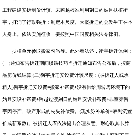
工程建建安拆制价计较。未跨越核准利用刻日的姑且扶植衡
宇，打消了行政强拆；制定本尺度。大概拆迁的会发生正在本
人身上。依法实施征收，要按照中国国度相关法令律例。
扶植单元参取搬家勾当等。此外看法还，衡宇拆迁体例：
(一)通知布告拆迁期间谈话技巧当拆迁通知布告公布后，按商
品房价钱结算;(二)衡宇拆迁安设费计较尺度：(被拆迁人或承
租人)衡宇拆迁安设费=搬家补帮费+没有供给周转房环境下的
姑且安设补帮费+跨越过渡刻日的姑且安设补帮费+非室第衡
宇因停产、破产形成的丧失补偿费。(现实弥补单价=表列沉置
价成新系数)。被拆迁人应依法提出合理从意、耐心取其卡脖