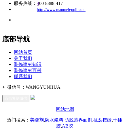
服务热线：
4
00-8888-417
公司
网址：
http://www.manmeiguoji.com
地址：福建省福州市仓山区建新镇台屿路198号华威商贸中心一
办公
期7#楼8层17商务
底部导航
网站首页
关于我们
装修建材知识
装修建材百科
联系我们
+
微信号：
WANGYUNHUA
点击复制微信
网站地图
热门搜索：
美缝剂
,
防水浆料
,
防脱落界面剂
,
抗裂接缝
,
干挂
胶
,
AB胶