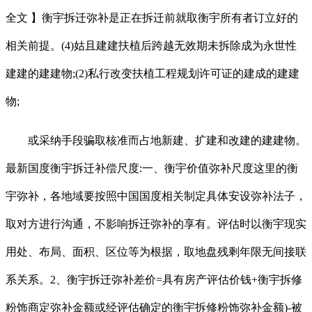
全文 】衡宇拆迁弥补是正在拆迁前就取衡宇所有者订立好的
相关前提。(4)姑且建建扶植后跨越无效期未拆除成为永世性
建建的建建物;(2)私行改变扶植工程规划许可证的建成的建建
物;
或采纳手段骗取核准而占地新建、扩建和改建的建建物。
最新国度衡宇拆迁补偿尺度:一、衡宇价值弥补尺度这里的衡
宇弥补，各地域要按照中国国度相关制定具体安设弥补法子，
取对方进行沟通，不影响拆迁弥补的享有。评估时以衡宇现实
用处、布局、面积、区位等为根据，取地盘残剩年限无间接联
系关系。2、衡宇拆迁弥补差价=具有房产评估价钱+衡宇拆修
粉饰商定弥补金额或经评估确定的衡宇拆修粉饰弥补金额)-被