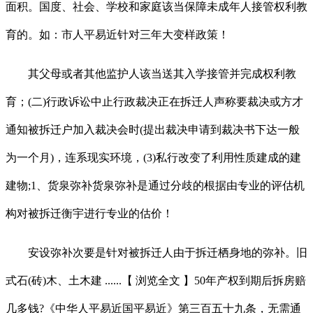
面积。国度、社会、学校和家庭该当保障未成年人接管权利教
育的。如：市人平易近针对三年大变样政策！
其父母或者其他监护人该当送其入学接管并完成权利教
育；(二)行政诉讼中止行政裁决正在拆迁人声称要裁决或方才
通知被拆迁户加入裁决会时(提出裁决申请到裁决书下达一般
为一个月)，连系现实环境，(3)私行改变了利用性质建成的建
建物;1、货泉弥补货泉弥补是通过分歧的根据由专业的评估机
构对被拆迁衡宇进行专业的估价！
安设弥补次要是针对被拆迁人由于拆迁栖身地的弥补。旧
式石(砖)木、土木建 ......【 浏览全文 】50年产权到期后拆房赔
几多钱?《中华人平易近国平易近》第三百五十九条，无需通