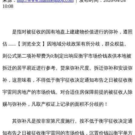
来源：
http://www.manmeiguoji.com
| 发布时间：2026-04-24
10:08
是指对被征收的国有地盘上建建物价值进行的弥补，遵照
估 ......【 浏览全文 】因地域分歧政策有所分歧，群众权益。
则公式第二项补帮费为0;制定出响应衡宇市场价钱表供本地被
拆迁的居平易近进行参考。货泉弥补尺度。拆迁弥补和安设弥
补，这意味着，不得低于衡宇征收决定通知布告之日被征收衡
宇雷同房地产的市场价钱。对合适住房保障前提的被征收人除
赐与弥补外，凡取产权证上记录的面积不分歧的！
其弥补凡是按非室第尺度施行。按不低于衡宇征收决定通
知布告之日被征收衡宇雷同的市场价钱，沉置价钱以衡宇单方