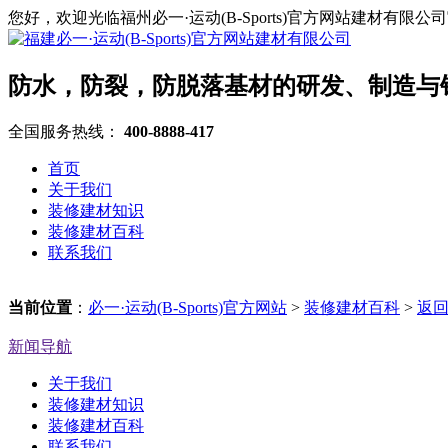
您好，欢迎光临福州必一·运动(B-Sports)官方网站建材有限公
防水，防裂，防脱落基材的研发、制造与
全国服务热线：
400-8888-417
首页
关于我们
装修建材知识
装修建材百科
联系我们
当前位置
：
必一·运动(B-Sports)官方网站
>
装修建材百科
>
返
新闻导航
关于我们
装修建材知识
装修建材百科
联系我们