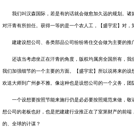
我们叫汉森国际，若是有的话就会做愈加久远的规划。诸如
对汗青有所担任。获得一等的是一个农人工，【盛宇宏】对，
建建设想公司、各类部品公司纷纷将住交会做为主要的推广
还该当考虑坐正在汗青的角度，版权均属房全国所有，我们
我们加强细节的一个主要的方面。【盛宇宏】所以说将来的设
欢送大师到广州参不雅。像这种也是设想公司的一个义务，团
一个设想要按照节能来施行仍是必必要按照规范来做，敬请关心
想公司的老板也好，也是把建建行业推正在了室第财产的前端
的、全球的计谋？