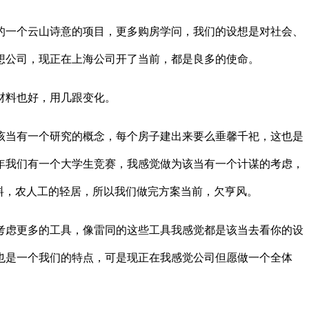
一个云山诗意的项目，更多购房学问，我们的设想是对社会、
想公司，现正在上海公司开了当前，都是良多的使命。
材料也好，用几跟变化。
当有一个研究的概念，每个房子建出来要么垂馨千祀，这也是
年我们有一个大学生竞赛，我感觉做为该当有一个计谋的考虑，
料，农人工的轻居，所以我们做完方案当前，欠亨风。
度考虑更多的工具，像雷同的这些工具我感觉都是该当去看你的设
也是一个我们的特点，可是现正在我感觉公司但愿做一个全体