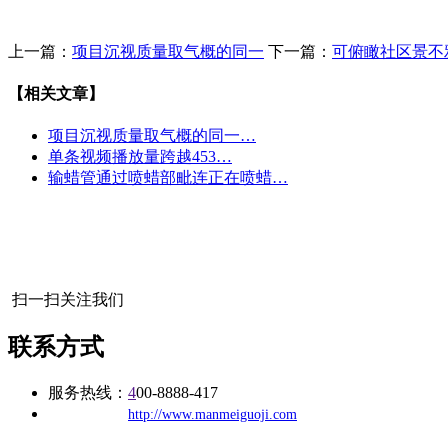
上一篇：
项目沉视质量取气概的同一
下一篇：
可俯瞰社区景不
【相关文章】
项目沉视质量取气概的同一…
单条视频播放量跨越453…
输蜡管通过喷蜡部毗连正在喷蜡…
扫一扫关注我们
联系方式
服务热线：
4
00-8888-417
公司
网址：
http://www.manmeiguoji.com