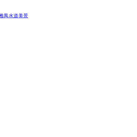
雅禺水道美景