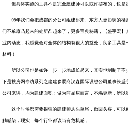
但具体实施的工具不是完全建建师可以或许摆布的，也是我
08年我们会把成都的分公司组建起来。东方人更协调的栖身
们不单愿凸起来的处所凸起来了，更多宝典秘籍，【盛宇宏】
业内动态，我感觉会对全体的结构有很大的益处，良多工具是
材料！
所以公司也是如许一步一步地成长起来，其实也制制了不少
下是搜房网专访系列之建建参展商汉森国际设想公司董事长盛
公司来讲，均为建建面积；做为商品房而言，不竭更新，所以
这个时候都需要很强的建建师从头至尾，做回头客，可以或
触感染，现实上每个行业都该当有危机感，