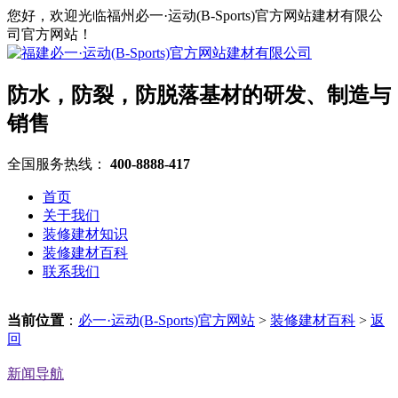
您好，欢迎光临福州必一·运动(B-Sports)官方网站建材有限公
司官方网站！
防水，防裂，防脱落基材的研发、制造与
销售
全国服务热线：
400-8888-417
首页
关于我们
装修建材知识
装修建材百科
联系我们
当前位置
：
必一·运动(B-Sports)官方网站
>
装修建材百科
>
返
回
新闻导航