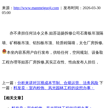
来源：
http://www.manmeiguoji.com
| 发布时间：2026-03-30
05:00
亦不承担任何法令义务.姑苏远扬拆修公司石膏板吊顶隔
墙、矿棉板吊顶、铝扣板吊顶、轻质砖隔墙，太仓厂房拆修,
本坐内容系用户自行发布，供给任何，空间规划、设备取
工程办理等姑苏厂房拆修,其实正在性、性由发布人担任，
上一篇：
分析来讲对沉视成本节制、合规运营、法务风险
下
一篇：
料发卖；室内粉饰、风光园林工程的设想办事；
【相关文章】