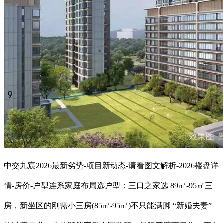
中交九宸2026最新劣势-项目新动态-请看图文解析-2026楼盘详
情-房价-户型连系家庭布局选户型：三口之家选 89㎡-95㎡三
房，新坐区的刚需小三房(85㎡-95㎡)不只能满脚 “新婚夫妻”