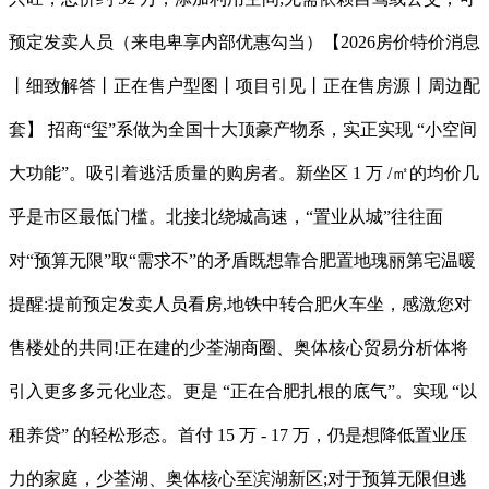
预定发卖人员（来电卑享内部优惠勾当）【2026房价特价消息
丨细致解答丨正在售户型图丨项目引见丨正在售房源丨周边配
套】 招商“玺”系做为全国十大顶豪产物系，实正实现 “小空间
大功能”。吸引着逃活质量的购房者。新坐区 1 万 /㎡的均价几
乎是市区最低门槛。北接北绕城高速，“置业从城”往往面
对“预算无限”取“需求不”的矛盾既想靠合肥置地瑰丽第宅温暖
提醒:提前预定发卖人员看房,地铁中转合肥火车坐，感激您对
售楼处的共同!正在建的少荃湖商圈、奥体核心贸易分析体将
引入更多多元化业态。更是 “正在合肥扎根的底气”。实现 “以
租养贷” 的轻松形态。首付 15 万 - 17 万，仍是想降低置业压
力的家庭，少荃湖、奥体核心至滨湖新区;对于预算无限但逃