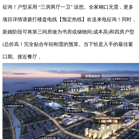
征询！户型采用 “三房两厅一卫” 设想。全家糊口无需，更多
项目详情请拨打楼盘电线【预定热线】欢送来电征询！同时，
新婚阶段可将第三间房做为书房或储物间;成本高)和四房户型
(总价高！完全贴合年轻刚需的预算。当下恰是入手的最佳窗
口期。接近餐厅，