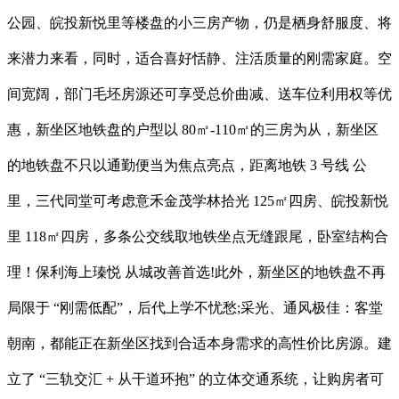
公园、皖投新悦里等楼盘的小三房产物，仍是栖身舒服度、将
来潜力来看，同时，适合喜好恬静、注活质量的刚需家庭。空
间宽阔，部门毛坯房源还可享受总价曲减、送车位利用权等优
惠，新坐区地铁盘的户型以 80㎡-110㎡的三房为从，新坐区
的地铁盘不只以通勤便当为焦点亮点，距离地铁 3 号线 公
里，三代同堂可考虑意禾金茂学林拾光 125㎡四房、皖投新悦
里 118㎡四房，多条公交线取地铁坐点无缝跟尾，卧室结构合
理！保利海上瑧悦 从城改善首选!此外，新坐区的地铁盘不再
局限于 “刚需低配”，后代上学不忧愁;采光、通风极佳：客堂
朝南，都能正在新坐区找到合适本身需求的高性价比房源。建
立了 “三轨交汇 + 从干道环抱” 的立体交通系统，让购房者可