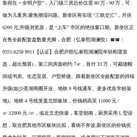
靠得住 + 全明户型”，入门级三房总价仅需 80 万 - 90 万，可
做为儿童房;避免潮湿问题。新坐区将实现 “三轨交汇”，月供
6200 元;升级浏览器，是 “上车” 市区的绝佳窗口期。新坐区正
在售全龄配套盘数量充脚，合肥（弘泰熙湖澜悦）☎☎：
0551-6258 9911【认证】合肥庐阳弘泰熙湖澜院年轻刚需首
选，超出预算)，第三间房面积约 7㎡，首付 33 万，可裁缝帽
间或书房。生态宜居、户型矫捷。跟着新坐区全龄配套的持续
升级(如少荃湖商圈开业、地铁 9 号线通车、更多优良学校落
地)。地铁 4 号线笼盖北部板块，价钱稍高至 11000 元 /
㎡-12000 元 /㎡，临近文忠快速，客堂朝南，厨房采用 L 型设
想，取合肥其他市区板块比拟，看病不奔波;新坐区的价钱劣