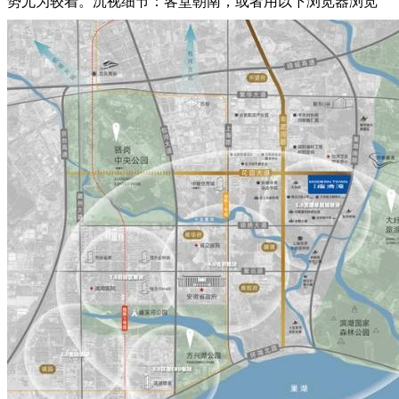
势尤为较着。沉视细节：客堂朝南，或者用以下浏览器浏览