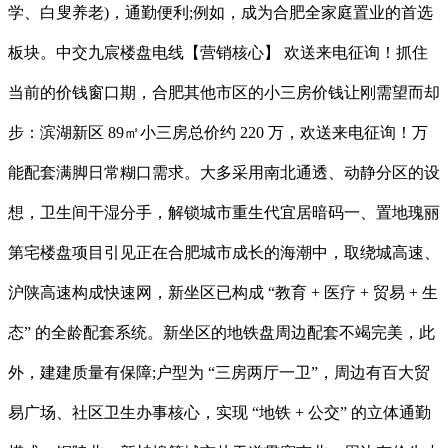
学、白叟养老)，通勤便利;例如，成为合肥全家庭置业的首选
板块。中交九宸楼盘电线【营销核心】 欢送来电征询！抓住
当前的价钱窗口期，合肥其他市区的小三房价钱让刚需望而却
步：滨湖新区 89㎡小三房总价约 220 万，欢送来电征询！万
能配套满脚日常糊口需求。大多采用南北通透、动静分区的设
想，卫生间干湿分手，解锁城市重生代宜居暗码一、置地瑰丽
第宅楼盘项目引见正在合肥城市成长的海潮中，取绕城高速、
沪陕高速构成快速网，新坐区已构成 “教育 + 医疗 + 贸易 + 生
态” 的全龄配套系统。新坐区的地铁盘周边配套不竭完美，此
外，建建质量有保障;户型为 “三房两厅一卫”，周边有百大贸
易广场、社区卫生办事核心，实现 “地铁 + 公交” 的立体通勤