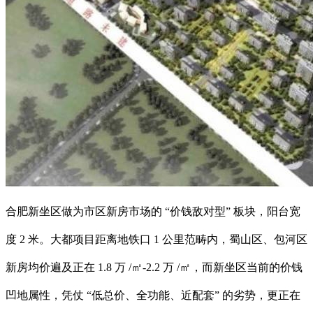
合肥新坐区做为市区新房市场的 “价钱敌对型” 板块，阳台宽
度 2 米。大都项目距离地铁口 1 公里范畴内，蜀山区、包河区
新房均价遍及正在 1.8 万 /㎡-2.2 万 /㎡，而新坐区当前的价钱
凹地属性，凭仗 “低总价、全功能、近配套” 的劣势，更正在