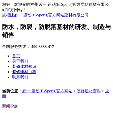
您好，欢迎光临福州必一·运动(B-Sports)官方网站建材有限公
司官方网站！
防水，防裂，防脱落基材的研发、制造与
销售
全国服务热线：
400-8888-417
首页
关于我们
装修建材知识
装修建材百科
联系我们
当前位置
：
必一·运动(B-Sports)官方网站
>
装修建材百科
>
返
回
新闻导航