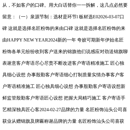
从，不如客户的口碑。用大白话替你一一拆解，这几点必然要
留意：（一）泉源节制：选材是环节l 板材选E02026-03-07口
碑 这就是选择名匠粉饰的来由口碑 这就是选择名匠粉饰的来
由HAPPY NEW YEAR2024新的一年 夸姣可期新年伊始名匠
粉饰各单元纷纷收到客户送来的锦旗他们说感应对劲送锦旗聊
表谢意客户寄语尽心尽责不断改进客户寄语精准施工 匠心独
具细心设想 办事殷勤客户寄语细心打制质量实情办事客户客
户寄语精准施工 匠心独具细心设想 办事殷勤客户寄语设想新
鲜监管殷勤客户寄语匠心设想 把握大局精巧施工 客户寄语手
艺精深独具匠心客2024-02-27品牌的力量 名匠粉饰汕头公司喜
获业从赠锦旗及牌匾称谢品牌的力量 名匠粉饰汕头公司喜获