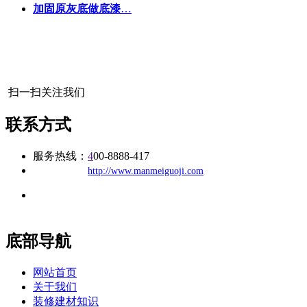
加固原灰底做底漆
…
扫一扫关注我们
联系方式
服务热线：
4
00-8888-417
公司
网址：
http://www.manmeiguoji.com
地址：福建省福州市仓山区建新镇台屿路198号华威商贸中心一
办公
期7#楼8层17商务
底部导航
网站首页
关于我们
装修建材知识