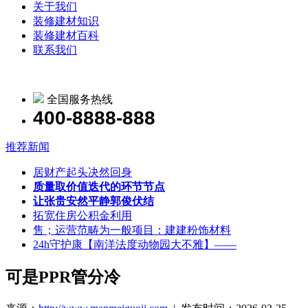
关于我们
装修建材知识
装修建材百科
联系我们
全国服务热线
400-8888-888
推荐新闻
居财产起头决然回身
质量取价值迭代的环节节点
让张贵安然平静郭俊伏结
拓宽住房公积金利用
售；运营范畴为一般项目：建建粉饰材料
24h守护康【南洋法度动物园大不雅】——
可是PPR管分冷